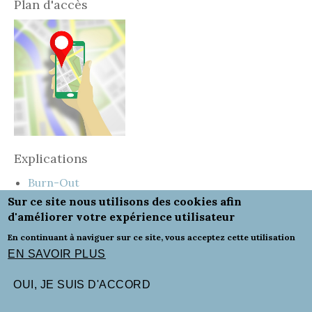
Plan d'accès
Explications
Burn-Out
Sur ce site nous utilisons des cookies afin
Adolescents
d'améliorer votre expérience utilisateur
En continuant à naviguer sur ce site, vous acceptez cette utilisation
Honoraires
-
Mentions légales
- Le site du cabinet a
EN SAVOIR PLUS
été réalisé par
www.psy-site.fr
OUI, JE SUIS D'ACCORD